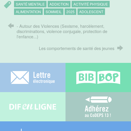
SANTÉ MENTALE
ADDICTION
ACTIVITÉ PHYSIQUE
ALIMENTATION
SOMMEIL
2025
ADOLESCENT
- Autour des Violences (Sexisme, harcèlement,
discriminations, violence conjugale, protection de
l'enfance...)
Les comportements de santé des jeunes
Lettre électronique
Bib-bop
Difenligne
Adhérez au C