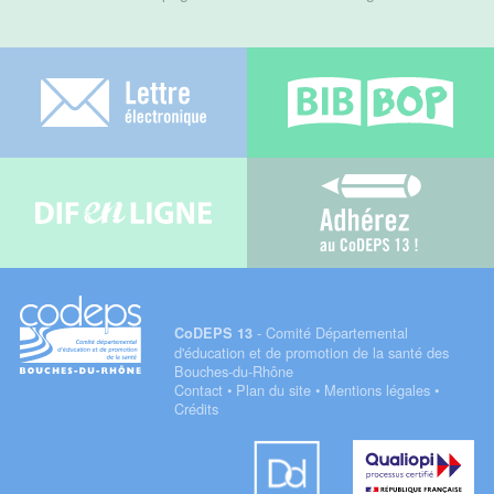
Lettre électronique
Bib-bop
Difenligne
Adhérez au C
- Comité Départemental
CoDEPS 13
d'éducation et de promotion de la santé des
Bouches-du-Rhône
Contact
•
Plan du site
•
Mentions légales
•
Crédits
Datadock
Qualiopi