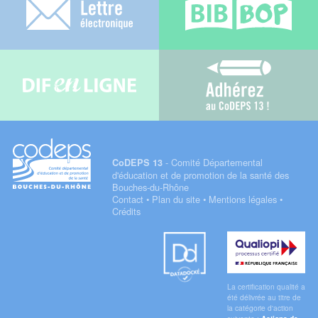
Difenligne
Adhérez au C
- Comité Départemental
CoDEPS 13
d'éducation et de promotion de la santé des
Bouches-du-Rhône
Contact
•
Plan du site
•
Mentions légales
•
Crédits
Datadock
Qualiopi
La certification qualité a
été délivrée au titre de
la catégorie d'action