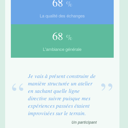
85
%
La qualité des échanges
85
%
L'ambiance générale
Je vais à présent construire de
manière structurée un atelier
en sachant quelle ligne
directive suivre puisque mes
expériences passées étaient
improvisées sur le terrain.
Un participant