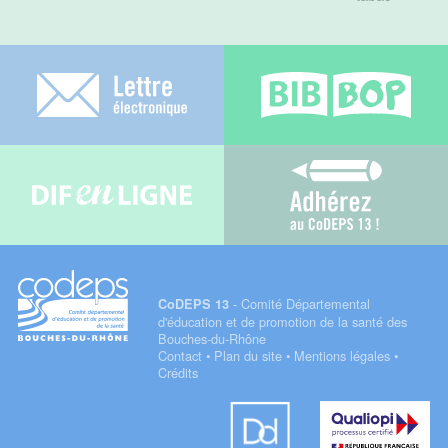
Lettre électronique
Bib-bop
Difenligne
Adhérez au C
- Comité Départemental
CoDEPS 13
d'éducation et de promotion de la santé des
Bouches-du-Rhône
Contact
•
Plan du site
•
Mentions légales
•
Crédits
Datadock
Qualiopi