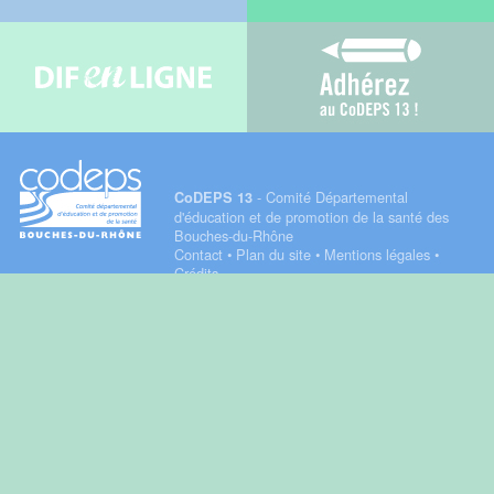
Difenligne
Adhérez au C
- Comité Départemental
CoDEPS 13
d'éducation et de promotion de la santé des
Bouches-du-Rhône
Contact
•
Plan du site
•
Mentions légales
•
Crédits
Datadock
Qualiopi
La certification qualité a
été délivrée au titre de
la catégorie d'action
suivante :
Actions de
formation