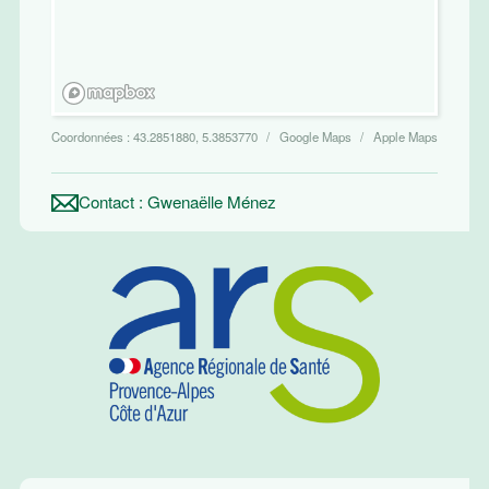
Coordonnées :
43.2851880, 5.3853770
Google Maps
Apple Maps
Contact : Gwenaëlle Ménez