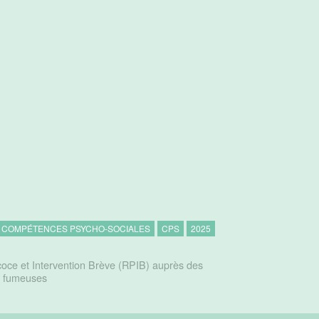
COMPÉTENCES PSYCHO-SOCIALES
CPS
2025
oce et Intervention Brève (RPIB) auprès des
s fumeuses