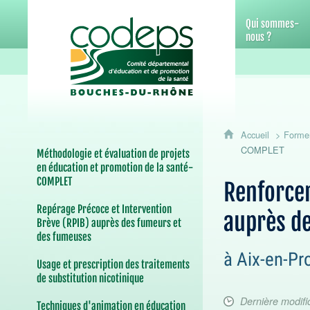
CoDEPS 13 - Comité départemental d
Qui sommes-
nous ?
Accueil
Forme
COMPLET
Méthodologie et évaluation de projets
en éducation et promotion de la santé-
COMPLET
Renforcer
Repérage Précoce et Intervention
auprès d
Brève (RPIB) auprès des fumeurs et
des fumeuses
à Aix-en-Pr
Usage et prescription des traitements
de substitution nicotinique
Dernière modifi
Techniques d'animation en éducation