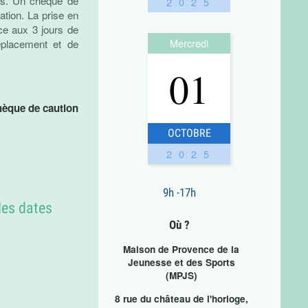
e.s. Un chèque de
2025
ation. La prise en
ce aux 3 jours de
Mercredi
déplacement et de
01
hèque de caution
OCTOBRE
2025
9h -17h
les dates
Où ?
Maison de Provence de la
Jeunesse et des Sports
(MPJS)
8 rue du château de l'horloge,