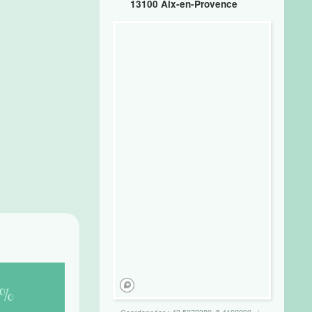
13100 Aix-en-Provence
%