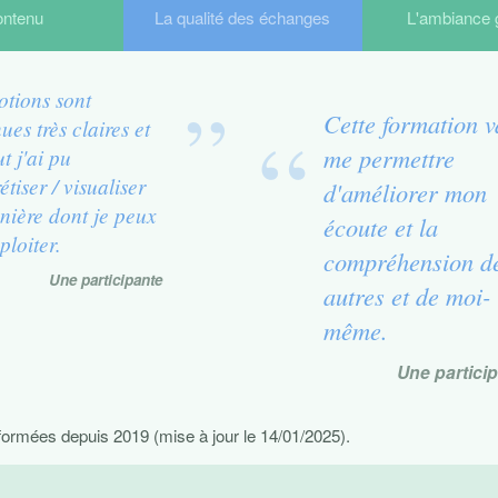
ontenu
La qualité des échanges
L'ambiance 
otions sont
Cette formation v
ues très claires et
me permettre
t j'ai pu
tiser / visualiser
d'améliorer mon
nière dont je peux
écoute et la
ploiter.
compréhension d
Une participante
autres et de moi-
même.
Une partici
ormées depuis 2019 (mise à jour le 14/01/2025).