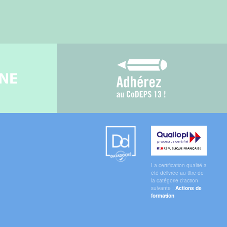
gne
Adhérez au CoDEPS 1
Datadock
Qualiopi
La certification qualité a
été délivrée au titre de
la catégorie d'action
suivante :
Actions de
formation