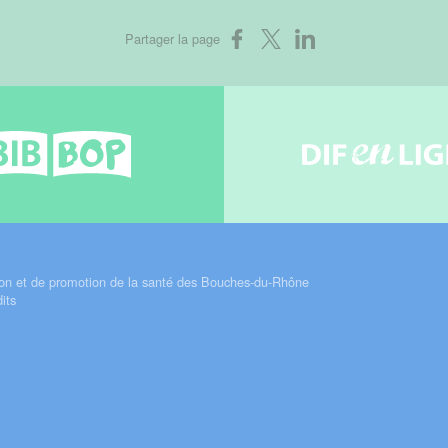
Partager sur Facebook
Partager sur X
Partager sur LinkedIn
Partager la page
Bib-bop
Difenli
on et de promotion de la santé des Bouches-du-Rhône
its