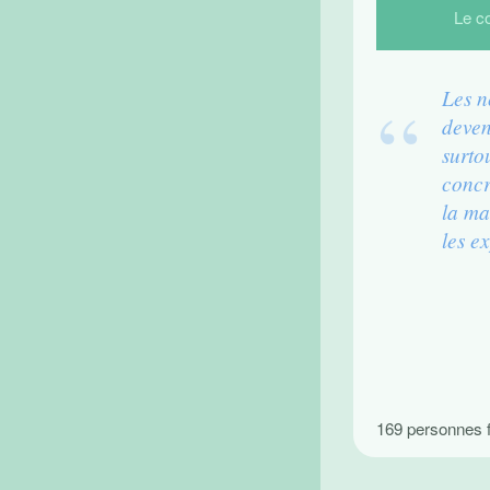
Le c
Les n
deven
surtou
concré
la ma
les ex
169 personnes f