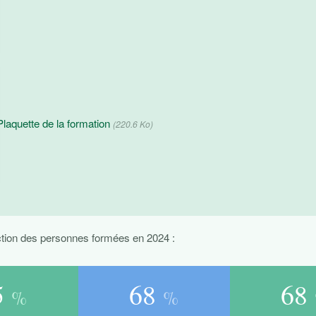
Plaquette de la formation
(220.6 Ko)
ction des personnes formées en 2024 :
9
93
93
%
%