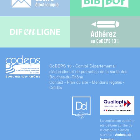
Difenligne
Adhérez au C
- Comité Départemental
CoDEPS 13
d'éducation et de promotion de la santé des
Bouches-du-Rhône
Contact
•
Plan du site
•
Mentions légales
•
Crédits
Datadock
Qualiopi
La certification qualité a
été délivrée au titre de
la catégorie d'action
suivante :
Actions de
formation