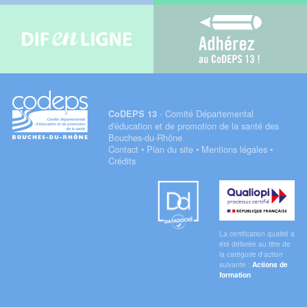
Difenligne
Adhérez au C
- Comité Départemental
CoDEPS 13
d'éducation et de promotion de la santé des
Bouches-du-Rhône
Contact
•
Plan du site
•
Mentions légales
•
Crédits
Datadock
Qualiopi
La certification qualité a
été délivrée au titre de
la catégorie d'action
suivante :
Actions de
formation