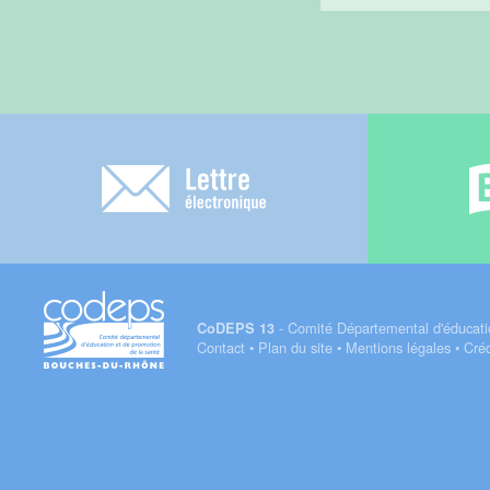
Lettre électronique
- Comité Départemental d'éducati
CoDEPS 13
Contact
•
Plan du site
•
Mentions légales
•
Créd