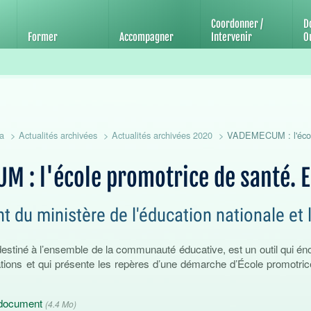
'éducation et de promotion de la santé
Coordonner /
D
Former
Accompagner
Intervenir
Ou
a
Actualités archivées
Actualités archivées 2020
VADEMECUM : l'écol
M : l'école promotrice de santé. 
 du ministère de l'éducation nationale et 
tiné à l’ensemble de la communauté éducative, est un outil qui én
ations et qui présente les repères d’une démarche d’École promotri
e document
(4.4 Mo)