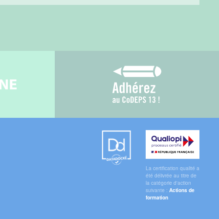
gne
Adhérez au CoDEPS 1
Datadock
Qualiopi
La certification qualité a
été délivrée au titre de
la catégorie d'action
suivante :
Actions de
formation