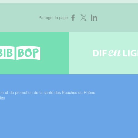
Partager sur Facebook
Partager sur X
Partager sur LinkedIn
Partager la page
Bib-bop
Difenli
on et de promotion de la santé des Bouches-du-Rhône
its