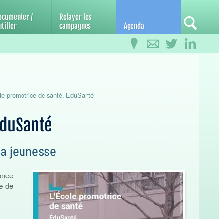
ocumenter /
Relayer les
tiller
campagnes
Agenda
e promotrice de santé. EduSanté
EduSanté
la jeunesse
once
ce de