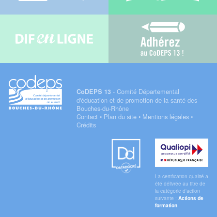
Difenligne
Adhérez au C
- Comité Départemental
CoDEPS 13
d'éducation et de promotion de la santé des
Bouches-du-Rhône
Contact
•
Plan du site
•
Mentions légales
•
Crédits
Datadock
Qualiopi
La certification qualité a
été délivrée au titre de
la catégorie d'action
suivante :
Actions de
formation