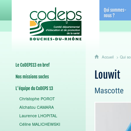
CoDEPS 13 - Comité départemental d
Qui sommes-
nous ?
Accueil
Qui s
Le CoDEPS13 en bref
Louwit
Nos missions socles
L'équipe du CoDEPS 13
Mascotte
Christophe POROT
Aïchatou CAMARA
Laurence LHOPITAL
Céline MALICHEWSKI