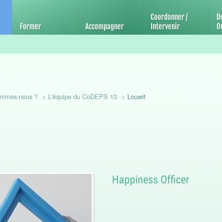
'éducation et de promotion de la santé
Coordonner /
D
Former
Accompagner
Intervenir
Ou
ommes-nous ?
L'équipe du CoDEPS 13
Louwit
Happiness Officer