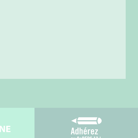
gne
Adhérez au CoDEPS 1