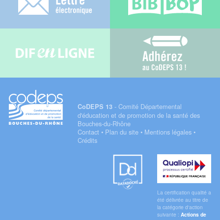
Difenligne
Adhérez au C
- Comité Départemental
CoDEPS 13
d'éducation et de promotion de la santé des
Bouches-du-Rhône
Contact
•
Plan du site
•
Mentions légales
•
Crédits
Datadock
Qualiopi
La certification qualité a
été délivrée au titre de
la catégorie d'action
suivante :
Actions de