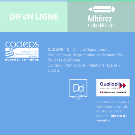
Difenligne
Adhérez au C
- Comité Départemental
CoDEPS 13
d'éducation et de promotion de la santé des
Bouches-du-Rhône
Contact
•
Plan du site
•
Mentions légales
•
Crédits
Datadock
Qualiopi
La certification qualité a
été délivrée au titre de
la catégorie d'action
suivante :
Actions de
formation