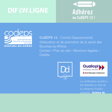
Difenligne
Adhérez au C
- Comité Départemental
CoDEPS 13
d'éducation et de promotion de la santé des
Bouches-du-Rhône
Contact
•
Plan du site
•
Mentions légales
•
Crédits
Datadock
Qualiopi
La certification qualité a
été délivrée au titre de
la catégorie d'action
suivante :
Actions de
formation