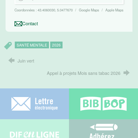
Coordonnées :
43.4060030, 5.0477670
Google Maps
Apple Maps
Contact
SANTÉ MENTALE
2026
Juin vert
Appel à projets Mois sans tabac 2026
Lettre électronique
Bib-bop
Difenligne
Adhérez au C