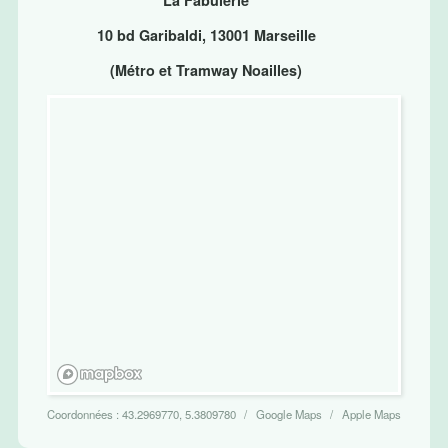
La Fabulerie
10 bd Garibaldi, 13001 Marseille
(Métro et Tramway Noailles)
Coordonnées :
43.2969770, 5.3809780
Google Maps
Apple Maps