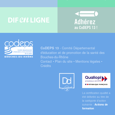
Difenligne
Adhérez au C
- Comité Départemental
CoDEPS 13
d'éducation et de promotion de la santé des
Bouches-du-Rhône
Contact
•
Plan du site
•
Mentions légales
•
Crédits
Datadock
Qualiopi
La certification qualité a
été délivrée au titre de
la catégorie d'action
suivante :
Actions de
formation