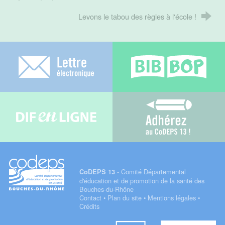
Levons le tabou des règles à l'école !
Lettre électronique
Bib-bop
Difenligne
Adhérez au C
- Comité Départemental
CoDEPS 13
d'éducation et de promotion de la santé des
Bouches-du-Rhône
Contact
•
Plan du site
•
Mentions légales
•
Crédits