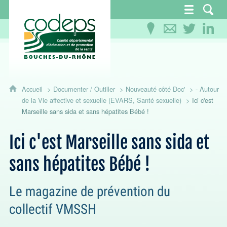
CoDEPS 13 - Comité départemental d'éducation
Accueil
Documenter / Outiller
Nouveauté côté Doc'
- Autour
de la Vie affective et sexuelle (EVARS, Santé sexuelle)
Ici c'est
Marseille sans sida et sans hépatites Bébé !
Ici c'est Marseille sans sida et
sans hépatites Bébé !
Le magazine de prévention du
collectif VMSSH