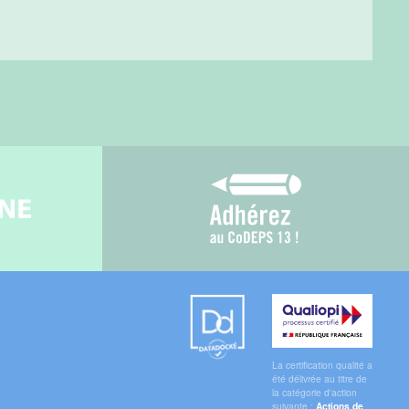
gne
Adhérez au CoDEPS 1
Datadock
Qualiopi
La certification qualité a
été délivrée au titre de
la catégorie d'action
suivante :
Actions de