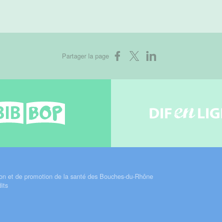
Partager sur Facebook
Partager sur X
Partager sur LinkedIn
Partager la page
Bib-bop
Difenli
on et de promotion de la santé des Bouches-du-Rhône
its