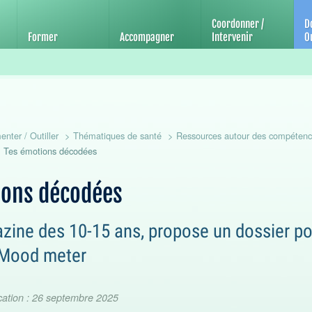
'éducation et de promotion de la santé
Coordonner /
D
Former
Accompagner
Intervenir
Ou
nter / Outiller
Thématiques de santé
Ressources autour des compétenc
Tes émotions décodées
ions décodées
zine des 10-15 ans, propose un dossier 
 Mood meter
cation : 26 septembre 2025