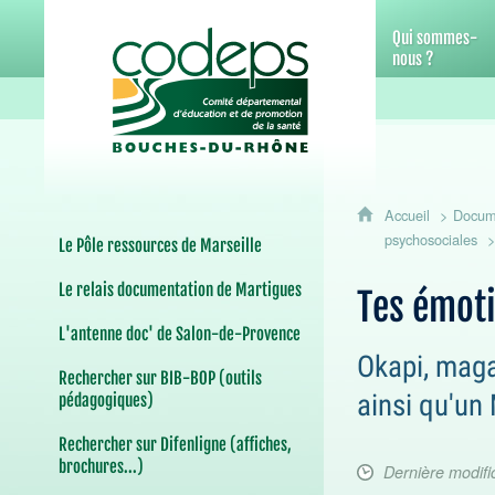
CoDEPS 13 - Comité départemental d
Qui sommes-
nous ?
Accueil
Docume
psychosociales
Le Pôle ressources de Marseille
Le relais documentation de Martigues
Tes émot
L'antenne doc' de Salon-de-Provence
Okapi, maga
Rechercher sur BIB-BOP (outils
ainsi qu'un
pédagogiques)
Rechercher sur Difenligne (affiches,
brochures...)
Dernière modifi