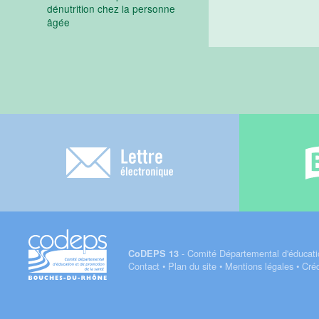
dénutrition chez la personne
âgée
Lettre électronique
- Comité Départemental d'éducati
CoDEPS 13
Contact
•
Plan du site
•
Mentions légales
•
Créd