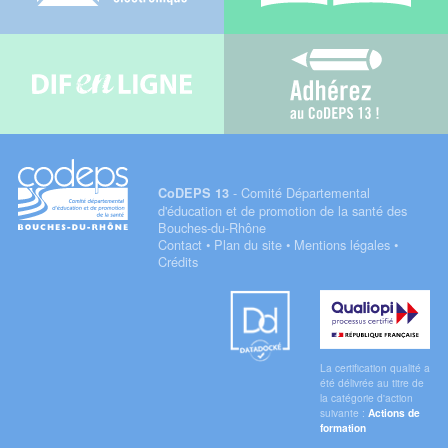
Difenligne
Adhérez au C
- Comité Départemental
CoDEPS 13
d'éducation et de promotion de la santé des
Bouches-du-Rhône
Contact
•
Plan du site
•
Mentions légales
•
Crédits
Datadock
Qualiopi
La certification qualité a
été délivrée au titre de
la catégorie d'action
suivante :
Actions de
formation