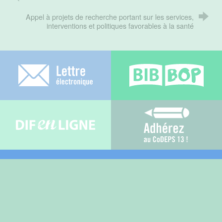
Appel à projets de recherche portant sur les services,
interventions et politiques favorables à la santé
Lettre électronique
Bib-bop
Difenligne
Adhérez au C
- Comité Départemental
CoDEPS 13
d'éducation et de promotion de la santé des
Bouches-du-Rhône
Contact
•
Plan du site
•
Mentions légales
•
Crédits