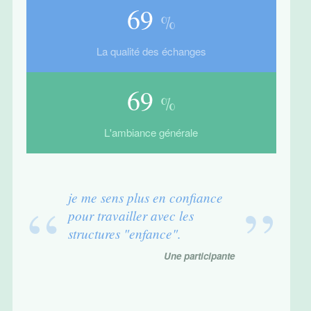
88
%
La qualité des échanges
88
%
L'ambiance générale
je me sens plus en confiance
pour travailler avec les
structures "enfance".
Une participante