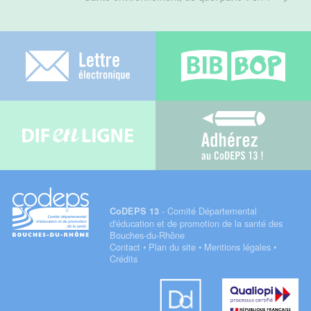
Lettre électronique
Bib-bop
Difenligne
Adhérez au C
- Comité Départemental
CoDEPS 13
d'éducation et de promotion de la santé des
Bouches-du-Rhône
Contact
•
Plan du site
•
Mentions légales
•
Crédits
Datadock
Qualiopi