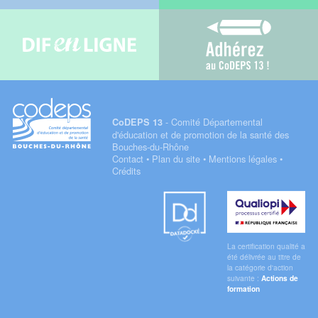
Difenligne
Adhérez au C
- Comité Départemental
CoDEPS 13
d'éducation et de promotion de la santé des
Bouches-du-Rhône
Contact
•
Plan du site
•
Mentions légales
•
Crédits
Datadock
Qualiopi
La certification qualité a
été délivrée au titre de
la catégorie d'action
suivante :
Actions de
formation