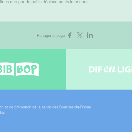
tions que par de petits déplacements intérieurs
Partager sur Facebook
Partager sur X
Partager sur LinkedIn
Partager la page
Bib-bop
Difenli
on et de promotion de la santé des Bouches-du-Rhône
its