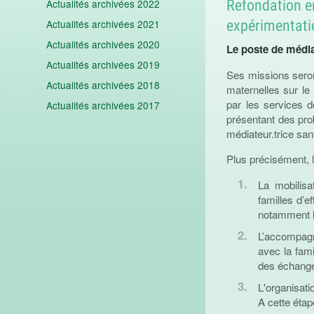
Refondation e
Actualités archivées 2022
expérimentati
Actualités archivées 2021
Actualités archivées 2020
Le poste de média
Actualités archivées 2019
Ses missions seron
Actualités archivées 2018
maternelles sur le
par les services 
Actualités archivées 2017
présentant des pro
médiateur.trice san
Plus précisément, l
La mobilisat
familles d’e
notamment le
L’accompagn
avec la fami
des échanges
L'organisati
A cette étap