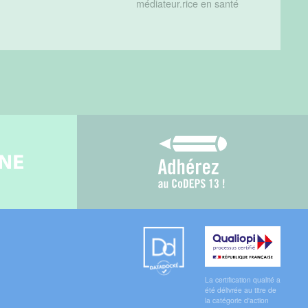
médiateur.rice en santé
gne
Adhérez au CoDEPS 1
Datadock
Qualiopi
La certification qualité a
été délivrée au titre de
la catégorie d'action