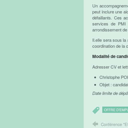
Un accompagnement
peut inclure une ai
défaillants. Ces a
services de PMI 
arrondissement de 
Il.elle sera sous la
coordination de la
Modalité de candi
Adresser CV et lett
Christophe POR
Objet : candid
Date limite de dép
OFFRE D'EMP
Conférence "Et