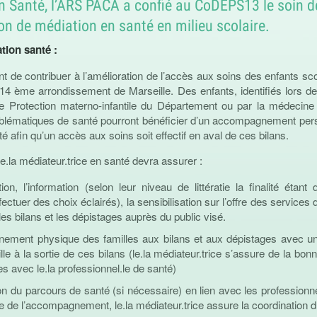
n Santé, l’ARS PACA a confié au CoDEPS13 le soin d
on de médiation en santé en milieu scolaire.
tion santé :
t de contribuer à l’amélioration de l’accès aux soins des enfants sc
 14 ème arrondissement de Marseille. Des enfants, identifiés lors d
de Protection materno-infantile du Département ou par la médecin
blématiques de santé pourront bénéficier d’un accompagnement perso
té afin qu’un accès aux soins soit effectif en aval de ces bilans.
e.la médiateur.trice en santé devra assurer :
ion, l’information (selon leur niveau de littératie la finalité étan
ffectuer des choix éclairés), la sensibilisation sur l’offre des services
s bilans et les dépistages auprès du public visé.
ement physique des familles aux bilans et aux dépistages avec un
lle à la sortie de ces bilans (le.la médiateur.trice s’assure de la b
 avec le.la professionnel.le de santé)
on du parcours de santé (si nécessaire) en lien avec les professionnel.
e de l’accompagnement, le.la médiateur.trice assure la coordination 