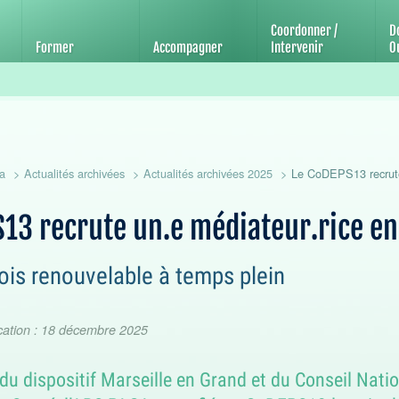
'éducation et de promotion de la santé
Coordonner /
D
Former
Accompagner
Intervenir
Ou
a
Actualités archivées
Actualités archivées 2025
Le CoDEPS13 recrute 
13 recrute un.e médiateur.rice en
is renouvelable à temps plein
cation : 18 décembre 2025
du dispositif Marseille en Grand et du Conseil Natio