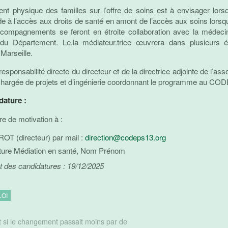
 physique des familles sur l’offre de soins est à envisager lorsq
de à l’accès aux droits de santé en amont de l’accès aux soins lorsq
ccompagnements se feront en étroite collaboration avec la médecin
du Département. Le.la médiateur.trice œuvrera dans plusieurs
Marseille.
 responsabilité directe du directeur et de la directrice adjointe de l’ass
 chargée de projets et d’ingénierie coordonnant le programme au C
dature :
re de motivation à :
OT (directeur) par mail :
direction@codeps13.org
ature Médiation en santé, Nom Prénom
ôt des candidatures : 19/12/2025
LOI
 si le changement passait moins par de