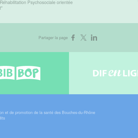
Réhabilitation Psychosociale orientée
t"
Partager sur Facebook
Partager sur X
Partager sur LinkedIn
Partager la page
Bib-bop
Difenli
on et de promotion de la santé des Bouches-du-Rhône
its