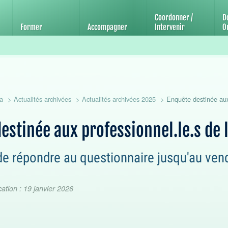
'éducation et de promotion de la santé
Coordonner /
D
Former
Accompagner
Intervenir
Ou
a
Actualités archivées
Actualités archivées 2025
Enquête destinée aux 
estinée aux professionnel.le.s de 
 de répondre au questionnaire jusqu'au ven
ation : 19 janvier 2026