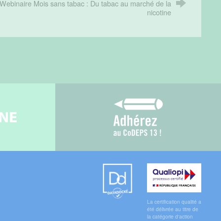
Webinaire Mois sans tabac : Du tabac au marché de la
nicotine
gne
Adhérez au CoDEPS 1
Datadock
Qualiopi
La certification qualité a
été délivrée au titre de
la catégorie d'action